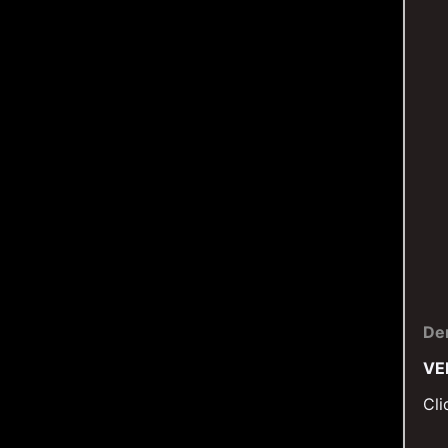
De
VE
Cli