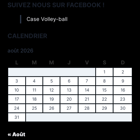
SUIVEZ NOUS SUR FACEBOOK !
Case Volley-ball
CALENDRIER
août 2026
L
M
M
J
V
S
D
1
2
3
4
5
6
7
8
9
10
11
12
13
14
15
16
17
18
19
20
21
22
23
24
25
26
27
28
29
30
31
« Août